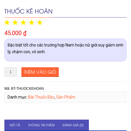
THUỐC KÊ HOÀN
45.000
₫
Đặc biệt tốt cho các trường hợp Nam hoặc nữ giới suy giảm sinh
lý, chậm con, vô sinh.
THÊM VÀO GIỎ
Mã:
BT-THUOCKEHOAN
Danh mục:
Bài Thuốc Bắc
,
Sản Phẩm
MÔ TẢ
THÔNG TIN THÊM
ĐÁNH GIÁ (0)