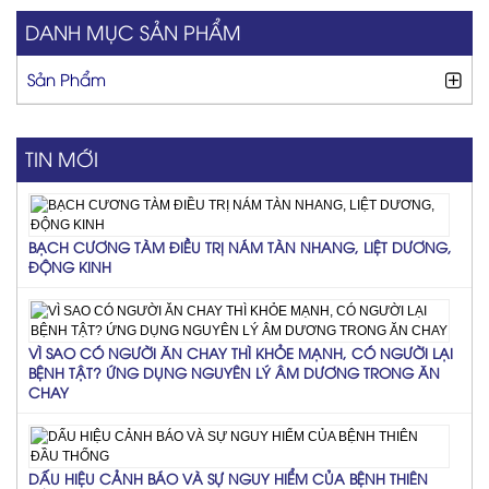
DANH MỤC SẢN PHẨM
Sản Phẩm
TIN MỚI
BẠCH CƯƠNG TÀM ĐIỀU TRỊ NÁM TÀN NHANG, LIỆT DƯƠNG,
ĐỘNG KINH
VÌ SAO CÓ NGƯỜI ĂN CHAY THÌ KHỎE MẠNH, CÓ NGƯỜI LẠI
BỆNH TẬT? ỨNG DỤNG NGUYÊN LÝ ÂM DƯƠNG TRONG ĂN
CHAY
DẤU HIỆU CẢNH BÁO VÀ SỰ NGUY HIỂM CỦA BỆNH THIÊN