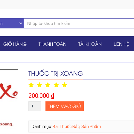
GIỎ HÀNG
THANH TOÁN
TÀI KHOẢN
LIÊN HỆ
THUỐC TRỊ XOANG
200.000
₫
THÊM VÀO GIỎ
Danh mục:
Bài Thuốc Bắc
,
Sản Phẩm