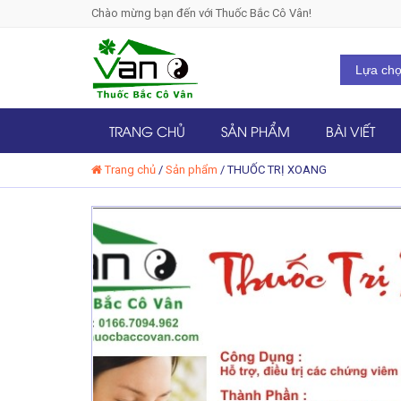
Chào mừng bạn đến với Thuốc Bắc Cô Vân!
TRANG CHỦ
SẢN PHẨM
BÀI VIẾT
Trang chủ
/
Sản phẩm
/
THUỐC TRỊ XOANG