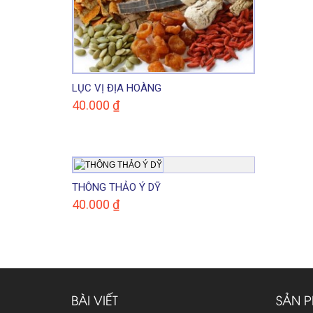
LỤC VỊ ĐỊA HOÀNG
40.000
₫
THÔNG THẢO Ý DỸ
40.000
₫
BÀI VIẾT
SẢN 