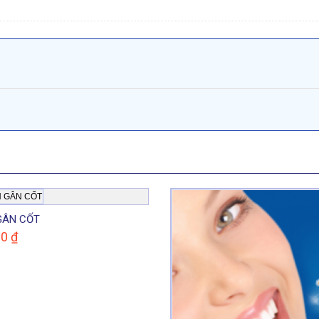
GÂN CỐT
00
₫