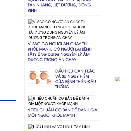
TÀN NHANG, LIỆT DƯƠNG, ĐỘNG
KINH
VÌ SAO CÓ NGƯỜI ĂN CHAY THÌ
KHỎE MẠNH, CÓ NGƯỜI LẠI BỆNH
TẬT? ỨNG DỤNG NGUYÊN LÝ ÂM
DƯƠNG TRONG ĂN CHAY
DẤU HIỆU CẢNH BÁO
VÀ SỰ NGUY HIỂM
CỦA BỆNH THIÊN ĐẦU
THỐNG
6 TIÊU CHUẨN CƠ BẢN ĐỂ ĐÁNH GIÁ
MỘT NGƯỜI KHỎE MẠNH