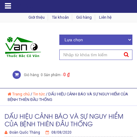
MENU
Giới thiệu
Tài khoản
Giỏ hàng
Liên hệ
0
₫
Giỏ hàng: 0 Sản phẩm -
Trang chủ
/
Tin tức
/
DẤU HIỆU CẢNH BÁO VÀ SỰ NGUY HIỂM CỦA
BỆNH THIÊN ĐẦU THỐNG
DẤU HIỆU CẢNH BÁO VÀ SỰ NGUY HIỂM
CỦA BỆNH THIÊN ĐẦU THỐNG
Đoàn Quốc Thắng
08/08/2020