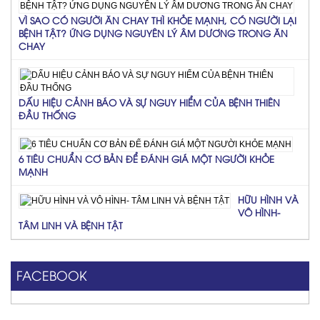
VÌ SAO CÓ NGƯỜI ĂN CHAY THÌ KHỎE MẠNH, CÓ NGƯỜI LẠI
BỆNH TẬT? ỨNG DỤNG NGUYÊN LÝ ÂM DƯƠNG TRONG ĂN
CHAY
DẤU HIỆU CẢNH BÁO VÀ SỰ NGUY HIỂM CỦA BỆNH THIÊN
ĐẦU THỐNG
6 TIÊU CHUẨN CƠ BẢN ĐỂ ĐÁNH GIÁ MỘT NGƯỜI KHỎE
MẠNH
HỮU HÌNH VÀ
VÔ HÌNH-
TÂM LINH VÀ BỆNH TẬT
FACEBOOK