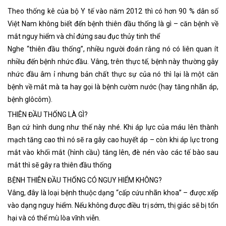
Theo thống kê của bộ Y tế vào năm 2012 thì có hơn 90 % dân số
Việt Nam không biết đến bệnh thiên đầu thống là gì – căn bệnh về
mắt nguy hiểm và chỉ đứng sau đục thủy tinh thể
Nghe “thiên đầu thống”, nhiều người đoán rằng nó có liên quan ít
nhiều đến bệnh nhức đầu. Vâng, trên thực tế, bệnh này thường gây
nhức đầu âm ỉ nhưng bản chất thực sự của nó thì lại là một căn
bệnh về mắt mà ta hay gọi là bệnh cườm nước (hay tăng nhãn áp,
bệnh glôcôm).
THIÊN ĐẦU THỐNG LÀ GÌ?
Bạn cứ hình dung như thế này nhé. Khi áp lực của máu lên thành
mạch tăng cao thì nó sẽ ra gây cao huyết áp – còn khi áp lực trong
mắt vào khối mắt (hình cầu) tăng lên, đè nén vào các tế bào sau
mắt thì sẽ gây ra thiên đầu thống
BỆNH THIÊN ĐẦU THỐNG CÓ NGUY HIỂM KHÔNG?
Vâng, đây là loại bệnh thuộc dạng “cấp cứu nhãn khoa” – được xếp
vào dạng nguy hiểm. Nếu không được điều trị sớm, thị giác sẽ bị tổn
hại và có thể mù lòa vĩnh viễn.