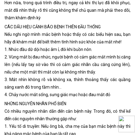
Hơn nữa, trong quá trình điều trị, ngay cả khi thị lực đã khôi phục,
mắt đã nhìn thấy rõ thì cũng không thể chủ quan mà phải theo dõi,
thăm khám định kỳ
CÁC DẤU HIỆU CẢNH BÁO BỆNH THIÊN ĐẦU THỐNG
Nếu nghi ngờ mình mắc bệnh hoặc thấy có các biểu hiện sau, bạn
hãy đi khám mắt để biết thêm tình hình sức khỏe của mắt nhé!
1. Nhức đầu dữ dội hoặc âm ỉ, đôi khi buồn nôn.
2. Vùng mắt bị đau nhức, người bệnh có cảm giác mắt mình bị căng
lên (nếu lấy tay sờ vào thì có cảm giác nhãn cầu căng cứng lên),
nếu che một mắt thì mắt còn lại không nhìn thấy.
3. Mắt nhìn không rõ và không xa, thỉnh thoảng thấy các quầng
sáng xanh đỏ trong tầm nhìn…
4. Chảy nước mắt sống, sưng giác mạc hoặc đau mắt đỏ
NHỮNG NGUYÊN NHÂN PHỔ BIẾN
Có nhiều nguyên nhân dẫn đến căn bệnh này. Trong đó, có thể kể
đến các nguyên nhân thường gặp như:
1. Yếu tố di truyền: Nếu ông bà, cha mẹ của bạn mắc bệnh này thì
khả năng mắc bệnh của bạn là rất cao.