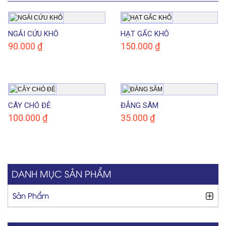
NGẢI CỨU KHÔ
HẠT GẤC KHÔ
90.000
₫
150.000
₫
CÂY CHÓ ĐẺ
ĐẲNG SÂM
100.000
₫
35.000
₫
DANH MỤC SẢN PHẨM
Sản Phẩm