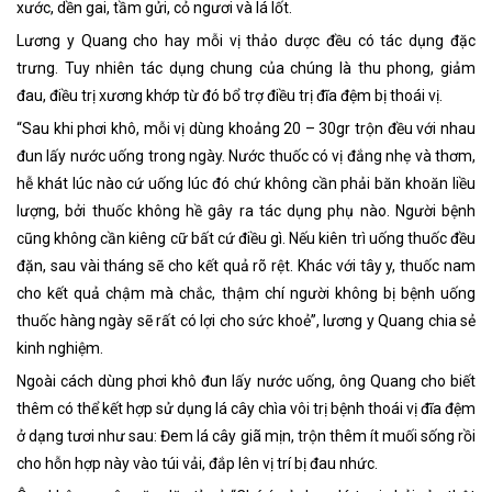
xước, dền gai, tầm gửi, cỏ ngươi và lá lốt.
Lương y Quang cho hay mỗi vị thảo dược đều có tác dụng đặc
trưng. Tuy nhiên tác dụng chung của chúng là thu phong, giảm
đau, điều trị xương khớp từ đó bổ trợ điều trị đĩa đệm bị thoái vị.
“Sau khi phơi khô, mỗi vị dùng khoảng 20 – 30gr trộn đều với nhau
đun lấy nước uống trong ngày. Nước thuốc có vị đắng nhẹ và thơm,
hễ khát lúc nào cứ uống lúc đó chứ không cần phải băn khoăn liều
lượng, bởi thuốc không hề gây ra tác dụng phụ nào. Người bệnh
cũng không cần kiêng cữ bất cứ điều gì. Nếu kiên trì uống thuốc đều
đặn, sau vài tháng sẽ cho kết quả rõ rệt. Khác với tây y, thuốc nam
cho kết quả chậm mà chắc, thậm chí người không bị bệnh uống
thuốc hàng ngày sẽ rất có lợi cho sức khoẻ”, lương y Quang chia sẻ
kinh nghiệm.
Ngoài cách dùng phơi khô đun lấy nước uống, ông Quang cho biết
thêm có thể kết hợp sử dụng lá cây chìa vôi trị bệnh thoái vị đĩa đệm
ở dạng tươi như sau: Đem lá cây giã mịn, trộn thêm ít muối sống rồi
cho hỗn hợp này vào túi vải, đắp lên vị trí bị đau nhức.