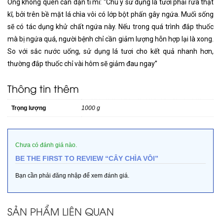
Ông không quên căn dặn tỉ mỉ: “Chú ý sử dụng lá tươi phải rửa thật
kĩ, bởi trên bề mặt lá chìa vôi có lớp bột phấn gây ngứa. Muối sống
sẽ có tác dụng khử chất ngứa này. Nếu trong quá trình đắp thuốc
mà bị ngứa quá, người bệnh chỉ cần giảm lượng hỗn hợp lại là xong.
So với sắc nước uống, sử dụng lá tươi cho kết quả nhanh hơn,
thường đắp thuốc chỉ vài hôm sẽ giảm đau ngay”
Thông tin thêm
Trọng lượng
1000 g
Chưa có đánh giá nào.
BE THE FIRST TO REVIEW “CÂY CHÌA VÔI”
Bạn cần phải
đăng nhập
để xem đánh giá.
SẢN PHẨM LIÊN QUAN