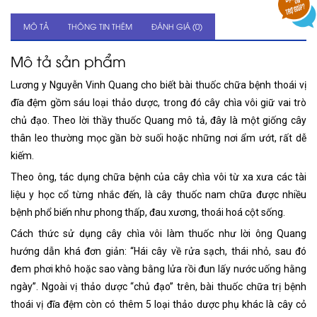
MÔ TẢ
THÔNG TIN THÊM
ĐÁNH GIÁ (0)
Mô tả sản phẩm
Lương y Nguyễn Vinh Quang cho biết bài thuốc chữa bệnh thoái vị
đĩa đệm gồm sáu loại thảo dược, trong đó cây chìa vôi giữ vai trò
chủ đạo. Theo lời thầy thuốc Quang mô tả, đây là một giống cây
thân leo thường mọc gần bờ suối hoặc những nơi ẩm ướt, rất dễ
kiếm.
Theo ông, tác dụng chữa bệnh của cây chìa vôi từ xa xưa các tài
liệu y học cổ từng nhắc đến, là cây thuốc nam chữa được nhiều
bệnh phổ biến như phong thấp, đau xương, thoái hoá cột sống.
Cách thức sử dụng cây chìa vôi làm thuốc như lời ông Quang
hướng dẫn khá đơn giản: “Hái cây về rửa sạch, thái nhỏ, sau đó
đem phơi khô hoặc sao vàng bằng lửa rồi đun lấy nước uống hằng
ngày”. Ngoài vị thảo dược “chủ đạo” trên, bài thuốc chữa trị bệnh
thoái vị đĩa đệm còn có thêm 5 loại thảo dược phụ khác là cây cỏ