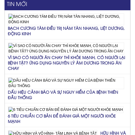
TIN MỚI
BẠCH CƯƠNG TÀM ĐIỀU TRỊ NÁM TÀN NHANG, LIỆT DƯƠNG,
ĐỘNG KINH
VÌ SAO CÓ NGƯỜI ĂN CHAY THÌ KHỎE MẠNH, CÓ NGƯỜI LẠI
BỆNH TẬT? ỨNG DỤNG NGUYÊN LÝ ÂM DƯƠNG TRONG ĂN
CHAY
DẤU HIỆU CẢNH BÁO VÀ SỰ NGUY HIỂM CỦA BỆNH THIÊN
ĐẦU THỐNG
6 TIÊU CHUẨN CƠ BẢN ĐỂ ĐÁNH GIÁ MỘT NGƯỜI KHỎE
MẠNH
HỮU HÌNH VÀ