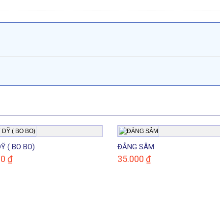
Ỹ ( BO BO)
ĐẲNG SÂM
00
₫
35.000
₫