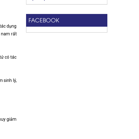
FACEBOOK
 tác dụng
lý nam rất
tử có tác
 sinh lý,
 suy giảm