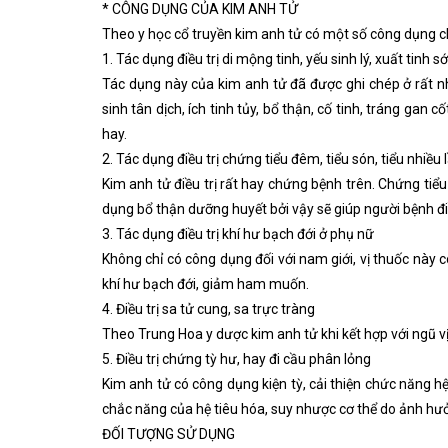
* CÔNG DỤNG CỦA KIM ANH TỬ
Theo y học cổ truyền kim anh tử có một số công dụng c
1. Tác dụng điều trị di mộng tinh, yếu sinh lý, xuất tinh 
Tác dụng này của kim anh tử đã được ghi chép ở rất nh
sinh tân dịch, ích tinh tủy, bổ thận, cố tinh, tráng gan c
hay.
2. Tác dụng điều trị chứng tiểu đêm, tiểu són, tiểu nhiều
Kim anh tử điều trị rất hay chứng bệnh trên. Chứng ti
dụng bổ thận dưỡng huyết bởi vậy sẽ giúp người bệnh đi
3. Tác dụng điều trị khí hư bạch đới ở phụ nữ
Không chỉ có công dụng đối với nam giới, vị thuốc này cò
khí hư bạch đới, giảm ham muốn.
4. Điều trị sa tử cung, sa trực tràng
Theo Trung Hoa y dược kim anh tử khi kết hợp với ngũ vị 
5. Điều trị chứng tỳ hư, hay đi cầu phân lỏng
Kim anh tử có công dụng kiện tỳ, cải thiện chức năng h
chắc năng của hệ tiêu hóa, suy nhược cơ thể do ảnh hư
ĐỐI TƯỢNG SỬ DỤNG