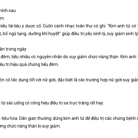
hính sau:
sớm
iều tài liệu y dược cổ. Cuốn cảnh nhạc toàn thư có ghi: “Kim anh tử có
ốt, bổ ngũ tạng, dưỡng khí huyết” giúp điều trị yếu sinh lý, suy giảm sinh 
 lần trong ngày
ểu đêm, tiểu nhiều có nguyên nhân do suy giảm chức năng thận. Kim anh 
ều trị hiệu quả chứng tiểu đêm.
n có tác dụng tốt với nữ giới, đặc biệt là các trường hợp nữ giới suy giảm
tử sắc uống có công hiệu điều trị sa trực tràng rất hay.
ệ tiêu hóa. Dân gian thường dùng kim anh tử để điều trị các chứng bệnh
ởng chức năng thận bị suy giảm.