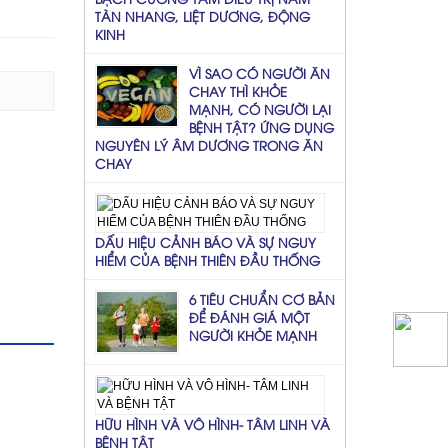
TÀN NHANG, LIỆT DƯƠNG, ĐỘNG
KINH
VÌ SAO CÓ NGƯỜI ĂN
CHAY THÌ KHỎE
MẠNH, CÓ NGƯỜI LẠI
BỆNH TẬT? ỨNG DỤNG
NGUYÊN LÝ ÂM DƯƠNG TRONG ĂN
CHAY
DẤU HIỆU CẢNH BÁO VÀ SỰ NGUY
HIỂM CỦA BỆNH THIÊN ĐẦU THỐNG
6 TIÊU CHUẨN CƠ BẢN
ĐỂ ĐÁNH GIÁ MỘT
NGƯỜI KHỎE MẠNH
HỮU HÌNH VÀ VÔ HÌNH- TÂM LINH VÀ
BỆNH TẬT