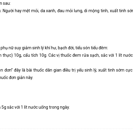
n sau:
 Người hay mệt mỏi, da xanh, đau mỏi lưng, di mộng tinh, xuất tinh sớ
 phụ nữ suy giảm sinh lý khí hư, bạch đới, tiểu són tiểu đêm:
thực) 10g, cẩu tích 10g. Các vị thuốc đem rửa sạch, sắc với 1 lít nướ
ên đơn” đây là bài thuốc dân gian điều trị yếu sinh lý, xuất tinh sớm cực
huốc đơn giản này.
5g sắc với 1 lít nước uống trong ngày.