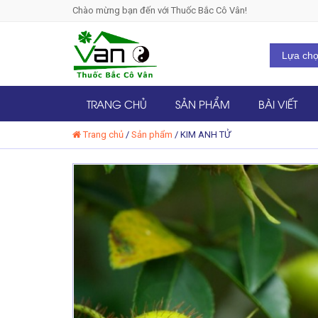
Chào mừng bạn đến với Thuốc Bắc Cô Vân!
TRANG CHỦ
SẢN PHẨM
BÀI VIẾT
Trang chủ
/
Sản phẩm
/
KIM ANH TỬ