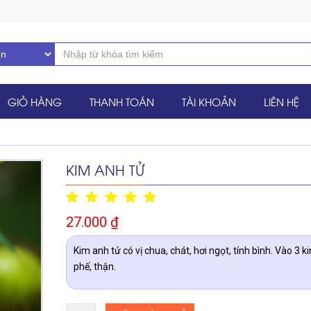
GIỎ HÀNG
THANH TOÁN
TÀI KHOẢN
LIÊN HỆ
KIM ANH TỬ
27.000
₫
Kim anh tử có vị chua, chát, hơi ngọt, tính bình. Vào 3 ki
phế, thận.