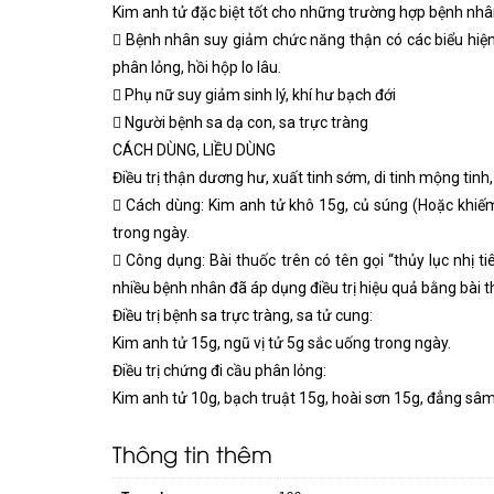
Kim anh tử đặc biệt tốt cho những trường hợp bệnh nhâ
 Bệnh nhân suy giảm chức năng thận có các biểu hiện:
phân lỏng, hồi hộp lo lâu.
 Phụ nữ suy giảm sinh lý, khí hư bạch đới
 Người bệnh sa dạ con, sa trực tràng
CÁCH DÙNG, LIỀU DÙNG
Điều trị thận dương hư, xuất tinh sớm, di tinh mộng tinh,
 Cách dùng: Kim anh tử khô 15g, củ súng (Hoặc khiếm 
trong ngày.
 Công dụng: Bài thuốc trên có tên gọi “thủy lục nhị ti
nhiều bệnh nhân đã áp dụng điều trị hiệu quả bằng bài t
Điều trị bệnh sa trực tràng, sa tử cung:
Kim anh tử 15g, ngũ vị tử 5g sắc uống trong ngày.
Điều trị chứng đi cầu phân lỏng:
Kim anh tử 10g, bạch truật 15g, hoài sơn 15g, đẳng sâm 
Thông tin thêm