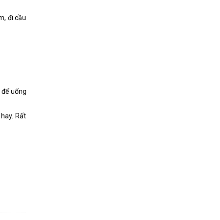
m, đi cầu
c để uống
 hay. Rất